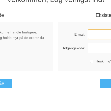
de
Eksist
 kunne handle hurtigere,
E-mail:
g holde styr på de ordrer du
Adgangskode:
Husk mig
ÉR