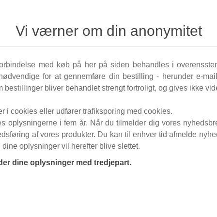
Vi værner om din anonymitet
 forbindelse med køb på her på siden behandles i overenss
ødvendige for at gennemføre din bestilling - herunder e-mail
stillinger bliver behandlet strengt fortroligt, og gives ikke vider
 i cookies eller udfører trafiksporing med cookies.
 oplysningerne i fem år. Når du tilmelder dig vores nyhedsbrev
sføring af vores produkter. Du kan til enhver tid afmelde nyhe
dine oplysninger vil herefter blive slettet.
er dine oplysninger med tredjepart.