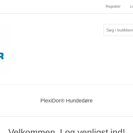
Registrér
L
PlexiDor® Hundedøre
Velkommen, Log venligst ind!