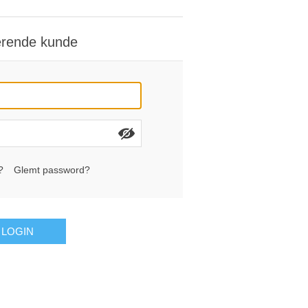
erende kunde
?
Glemt password?
LOGIN