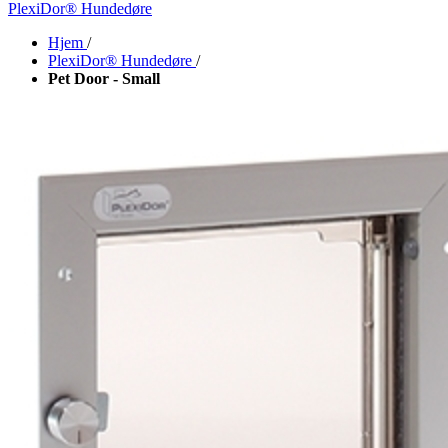
PlexiDor® Hundedøre
Hjem
/
PlexiDor® Hundedøre
/
Pet Door - Small