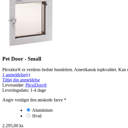
Pet Door - Small
Plexidor® er verdens bedste hundelem. Amerikansk topkvalitet. Kan mon
1 anmeldelse(r)
Tilføj din anmeldelse
Leverandør:
PlexiDors®
Leveringsdato:
1-4 dage
Angiv venligst den ønskede farve
*
Aluminium
Hvid
2.295,00 kr.