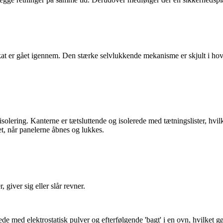
kat er gået igennem. Den stærke selvlukkende mekanisme er skjult i ho
isolering. Kanterne er tætsluttende og isolerede med tætningslister, hvi
et, når panelerne åbnes og lukkes.
 giver sig eller slår revner.
ede med elektrostatisk pulver og efterfølgende 'bagt' i en ovn, hvilket g