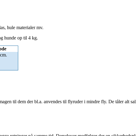
las, hule materialer mv.
og hunde op til 4 kg.
bde
 cm.
gen til dem der bl.a. anvendes til flyruder i mindre fly. De tåler alt salg
 begge retninger på samme tid. Derudover medfølger der en sikkerhedspla