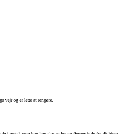
s vejr og er lette at rengøre.
de i metal, som kun kan skrues løs og fjernes inde fra dit hjem.