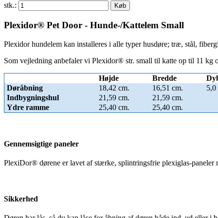
stk.:
Køb
Plexidor® Pet Door - Hunde-/Kattelem Small
Plexidor hundelem kan installeres i alle typer husdøre; træ, stål, fiberg
Som vejledning anbefaler vi Plexidor® str. small til katte op til 11 kg 
Højde
Bredde
Dy
Døråbning
18,42 cm.
16,51 cm.
5,0
Indbygningshul
21,59 cm.
21,59 cm.
Ydre ramme
25,40 cm.
25,40 cm.
Gennemsigtige paneler
PlexiDor® dørene er lavet af stærke, splintringsfrie plexiglas-paneler ma
Sikkerhed
Døren har lås, så du kan låse for åbning af døren både ind, ud eller i