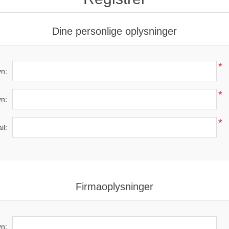
Dine personlige oplysninger
*
n:
*
vn:
*
il:
Firmaoplysninger
n: