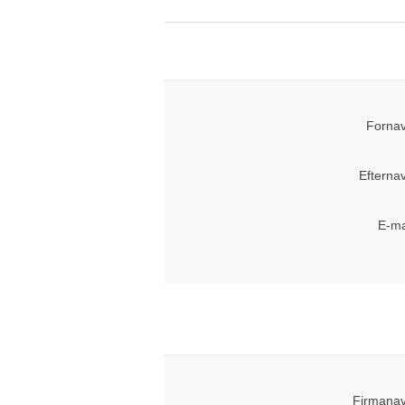
Fornav
Efterna
E-ma
Firmanav