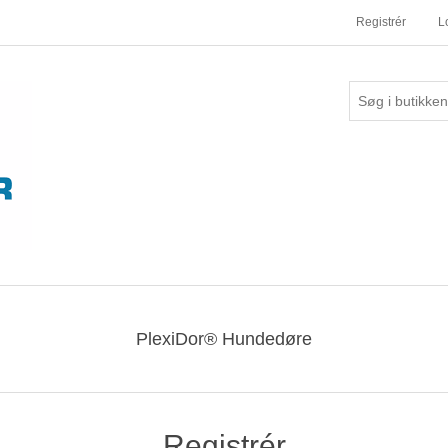
Registrér
L
PlexiDor® Hundedøre
Registrér