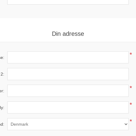
Din adresse
*
e:
 2:
*
r:
*
By:
*
d: