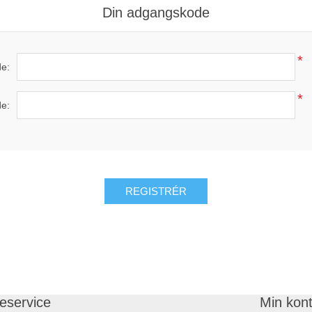
Din adgangskode
*
e:
*
e:
REGISTRÉR
eservice
Min kon