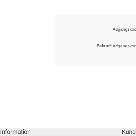
Adgangskod
Bekræft adgangskod
Information
Kund