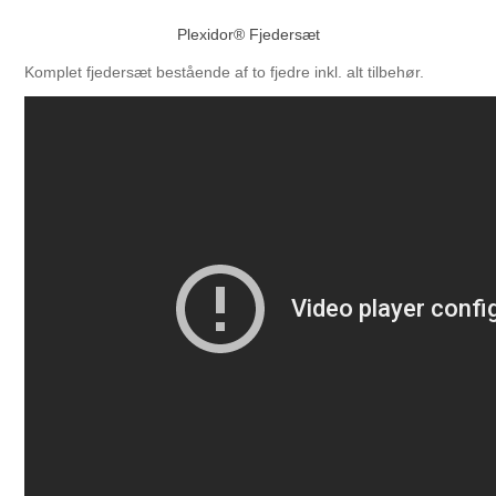
Plexidor® Fjedersæt
Komplet fjedersæt bestående af to fjedre inkl. alt tilbehør.