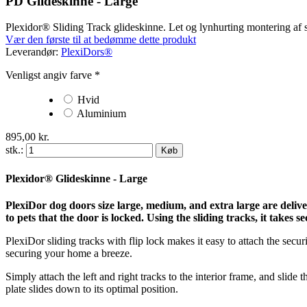
PD Glideskinne - Large
Plexidor® Sliding Track glideskinne. Let og lynhurting montering af 
Vær den første til at bedømme dette produkt
Leverandør:
PlexiDors®
Venligst angiv farve
*
Hvid
Aluminium
895,00 kr.
stk.:
Køb
Plexidor® Glideskinne - Large
PlexiDor dog doors size large, medium, and extra large are deliver
to pets that the door is locked. Using the sliding tracks, it takes 
PlexiDor sliding tracks with flip lock makes it easy to attach the sec
securing your home a breeze.
Simply attach the left and right tracks to the interior frame, and slide 
plate slides down to its optimal position.