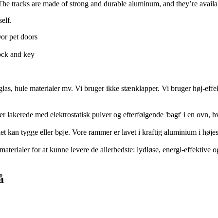
The tracks are made of strong and durable aluminum, and they’re availabl
self.
Dor pet doors
lock and key
erglas, hule materialer mv. Vi bruger ikke stænklapper. Vi bruger høj-eff
 er lakerede med elektrostatisk pulver og efterfølgende 'bagt' i en ovn, 
 kan tygge eller bøje. Vore rammer er lavet i kraftig aluminium i højest
aterialer for at kunne levere de allerbedste: lydløse, energi-effektive og
å